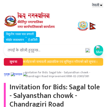
नेपाली
कीर्तिपुर नगरपालिका
नगर कार्यपालिकाको कार्यालय
विद्युतीय नक्सा पास प्रणाली
फोहोर व्यवस्थापन
ई-हाजिरी
Open
सूचना
मेलमिलापकर्ताहरुको नामावली अद्यावधिक एवं सूचिकृत गरिएको बारे सूचना ।
Invitation for Bids: Sagal tole - Salyansthan chowk -
गृहपृष्ठ
सूचनाहरू
Chandragiri Road Improvement KRM-02-2080/081
Invitation for Bids: Sagal tole
- Salyansthan chowk -
Chandragiri Road