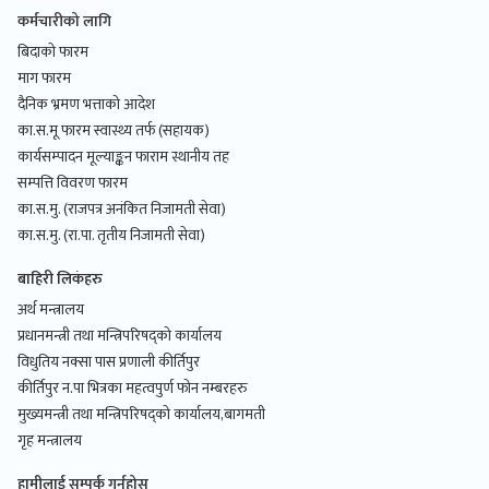
कर्मचारीको लागि
बिदाको फारम
माग फारम
दैनिक भ्रमण भत्ताको आदेश
का.स.मू फारम स्वास्थ्य तर्फ (सहायक)
कार्यसम्पादन मूल्याङ्कन फाराम स्थानीय तह
सम्पत्ति विवरण फारम
का.स.मु. (राजपत्र अनंकित निजामती सेवा)
का.स.मु. (रा.पा. तृतीय निजामती सेवा)
बाहिरी लिकंहरु
अर्थ मन्त्रालय
प्रधानमन्त्री तथा मन्त्रिपरिषद्को कार्यालय
विधुतिय नक्सा पास प्रणाली कीर्तिपुर
कीर्तिपुर न.पा भित्रका महत्वपुर्ण फोन नम्बरहरु
मुख्यमन्त्री तथा मन्त्रिपरिषद्को कार्यालय,बागमती
गृह मन्त्रालय
हामीलाई सम्पर्क गर्नुहोस्