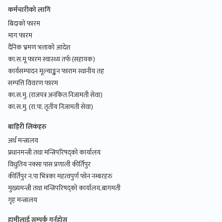
कर्मचारीको लागि
बिदाको फारम
माग फारम
दैनिक भ्रमण भत्ताको आदेश
का.स.मू फारम स्वास्थ्य तर्फ (सहायक)
कार्यसम्पादन मूल्याङ्कन फाराम स्थानीय तह
सम्पत्ति विवरण फारम
का.स.मु. (राजपत्र अनंकित निजामती सेवा)
का.स.मु. (रा.पा. तृतीय निजामती सेवा)
बाहिरी लिकंहरु
अर्थ मन्त्रालय
प्रधानमन्त्री तथा मन्त्रिपरिषद्को कार्यालय
विधुतिय नक्सा पास प्रणाली कीर्तिपुर
कीर्तिपुर न.पा भित्रका महत्वपुर्ण फोन नम्बरहरु
मुख्यमन्त्री तथा मन्त्रिपरिषद्को कार्यालय,बागमती
गृह मन्त्रालय
हामीलाई सम्पर्क गर्नुहोस्