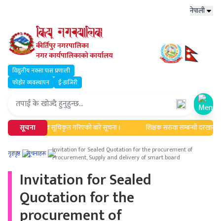
नेपाली
कीर्तिपुर नगरपालिका
नगर कार्यपालिकाको कार्यालय
विद्युतीय नक्सा पास प्रणाली
फोहोर व्यवस्थापन
ई-हाजिरी
Open
ली अद्यावधिक एवं सूचिकृत गरिएको बारे सूचना ।
सूचना
शिक्षक सरुवा सम्बन्धी दरखास्त आह्
Invitation for Sealed Quotation for the procurement of
गृहपृष्ठ
सूचनाहरू
Procurement, Supply and delivery of smart board
Invitation for Sealed
Quotation for the
procurement of