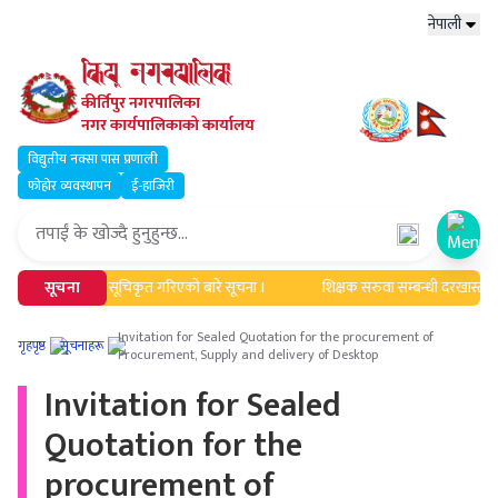
नेपाली
कीर्तिपुर नगरपालिका
नगर कार्यपालिकाको कार्यालय
विद्युतीय नक्सा पास प्रणाली
फोहोर व्यवस्थापन
ई-हाजिरी
Open
ी अद्यावधिक एवं सूचिकृत गरिएको बारे सूचना ।
सूचना
शिक्षक सरुवा सम्बन्धी दरखास्त आह्व
Invitation for Sealed Quotation for the procurement of
गृहपृष्ठ
सूचनाहरू
Procurement, Supply and delivery of Desktop
Invitation for Sealed
Quotation for the
procurement of