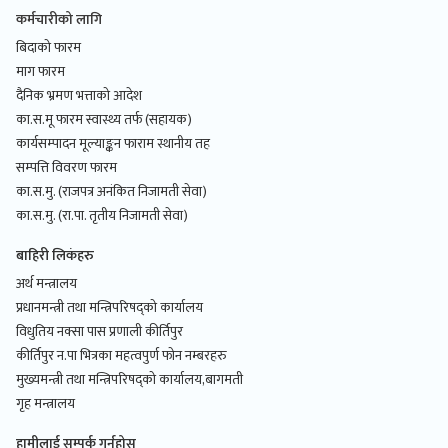
कर्मचारीको लागि
बिदाको फारम
माग फारम
दैनिक भ्रमण भत्ताको आदेश
का.स.मू फारम स्वास्थ्य तर्फ (सहायक)
कार्यसम्पादन मूल्याङ्कन फाराम स्थानीय तह
सम्पत्ति विवरण फारम
का.स.मु. (राजपत्र अनंकित निजामती सेवा)
का.स.मु. (रा.पा. तृतीय निजामती सेवा)
बाहिरी लिकंहरु
अर्थ मन्त्रालय
प्रधानमन्त्री तथा मन्त्रिपरिषद्को कार्यालय
विधुतिय नक्सा पास प्रणाली कीर्तिपुर
कीर्तिपुर न.पा भित्रका महत्वपुर्ण फोन नम्बरहरु
मुख्यमन्त्री तथा मन्त्रिपरिषद्को कार्यालय,बागमती
गृह मन्त्रालय
हामीलाई सम्पर्क गर्नुहोस्