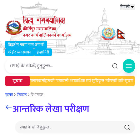
नेपाली
कीर्तिपुर नगरपालिका
नगर कार्यपालिकाको कार्यालय
विद्युतीय नक्सा पास प्रणाली
फोहोर व्यवस्थापन
ई-हाजिरी
Open
चना।
सूचना
मेलमिलापकर्ताहरुको नामावली अद्यावधिक एवं सूचिकृत गरिएको बारे सूचना ।
गृहपृष्ठ
सेवाहरू
विभागहरू
आन्तरिक लेखा परीक्षण