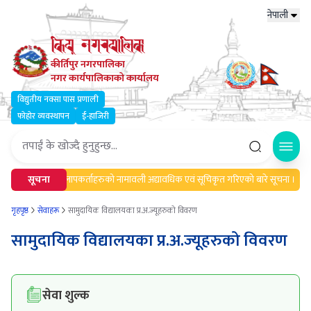
नेपाली
कीर्तिपुर नगरपालिका
नगर कार्यपालिकाको कार्यालय
विद्युतीय नक्सा पास प्रणाली
फोहोर व्यवस्थापन
ई-हाजिरी
Open
ा।
सूचना
मेलमिलापकर्ताहरुको नामावली अद्यावधिक एवं सूचिकृत गरिएको बारे सूचना ।
गृहपृष्ठ
सेवाहरू
सामुदायिक विद्यालयका प्र.अ.ज्यूहरुको विवरण
सामुदायिक विद्यालयका प्र.अ.ज्यूहरुको विवरण
सेवा शुल्क