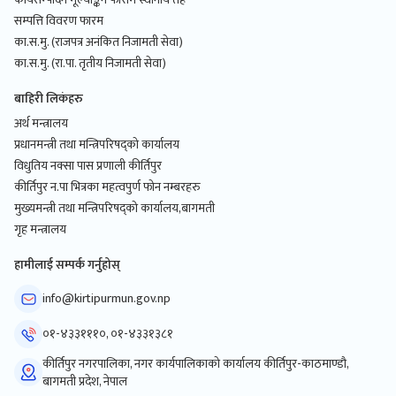
सम्पत्ति विवरण फारम
का.स.मु. (राजपत्र अनंकित निजामती सेवा)
का.स.मु. (रा.पा. तृतीय निजामती सेवा)
बाहिरी लिकंहरु
अर्थ मन्त्रालय
प्रधानमन्त्री तथा मन्त्रिपरिषद्को कार्यालय
विधुतिय नक्सा पास प्रणाली कीर्तिपुर
कीर्तिपुर न.पा भित्रका महत्वपुर्ण फोन नम्बरहरु
मुख्यमन्त्री तथा मन्त्रिपरिषद्को कार्यालय,बागमती
गृह मन्त्रालय
हामीलाई सम्पर्क गर्नुहोस्
info@kirtipurmun.gov.np
०१-४३३१११०, ०१-४३३१३८१
कीर्तिपुर नगरपालिका, नगर कार्यपालिकाको कार्यालय कीर्तिपुर-काठमाण्डौ,
बागमती प्रदेश, नेपाल