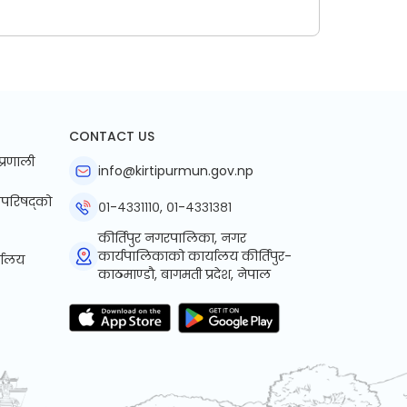
CONTACT US
प्रणाली
info@kirtipurmun.gov.np
्रिपरिषद्को
०१-४३३१११०, ०१-४३३१३८१
कीर्तिपुर नगरपालिका, नगर
कार्यपालिकाको कार्यालय कीर्तिपुर-
्यालय
काठमाण्डौ, बागमती प्रदेश, नेपाल