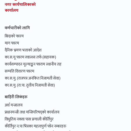
नगर कार्यपालिकाको
कार्यालय
कर्मचारीको लागि
बिदाको फारम
माग फारम
दैनिक भ्रमण भत्ताको आदेश
का.स.मू फारम स्वास्थ्य तर्फ (सहायक)
कार्यसम्पादन मूल्याङ्कन फाराम स्थानीय तह
सम्पत्ति विवरण फारम
का.स.मु. (राजपत्र अनंकित निजामती सेवा)
का.स.मु. (रा.पा. तृतीय निजामती सेवा)
बाहिरी लिकंहरु
अर्थ मन्त्रालय
प्रधानमन्त्री तथा मन्त्रिपरिषद्को कार्यालय
विधुतिय नक्सा पास प्रणाली कीर्तिपुर
कीर्तिपुर न.पा भित्रका महत्वपुर्ण फोन नम्बरहरु