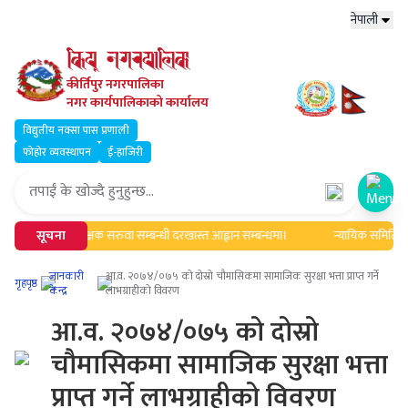
नेपाली
कीर्तिपुर नगरपालिका
नगर कार्यपालिकाको कार्यालय
विद्युतीय नक्सा पास प्रणाली
फोहोर व्यवस्थापन
ई-हाजिरी
Open
ा ।
सूचना
शिक्षक सरुवा सम्बन्धी दरखास्त आह्वान सम्बन्धमा।
न्यायिक समितिको मा
जानकारी
आ.व. २०७४/०७५ को दोस्रो चौमासिकमा सामाजिक सुरक्षा भत्ता प्राप्त गर्ने
गृहपृष्ठ
केन्द्र
लाभग्राहीको विवरण
आ.व. २०७४/०७५ को दोस्रो
चौमासिकमा सामाजिक सुरक्षा भत्ता
प्राप्त गर्ने लाभग्राहीको विवरण