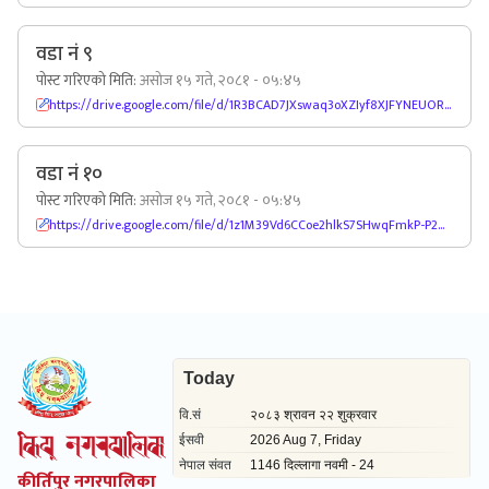
वडा नं ९
पोस्ट गरिएको मिति:
असोज १५ गते, २०८१ - ०५:४५
https://drive.google.com/file/d/1R3BCAD7JXswaq3oXZIyf8XJFYNEUORik/view
वडा नं १०
पोस्ट गरिएको मिति:
असोज १५ गते, २०८१ - ०५:४५
https://drive.google.com/file/d/1z1M39Vd6CCoe2hlkS7SHwqFmkP-P2Ux4/view
कीर्तिपुर नगरपालिका