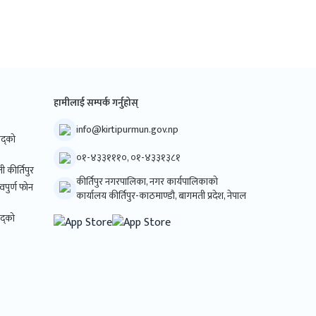
हामीलाई सम्पर्क गर्नुहोस्
info@kirtipurmun.gov.np
िषद्को
०१-४३३१११०, ०१-४३३१३८१
ी कीर्तिपुर
कीर्तिपुर नगरपालिका, नगर कार्यपालिकाको
्वपुर्ण फोन
कार्यालय कीर्तिपुर-काठमाण्डौ, बागमती प्रदेश, नेपाल
षद्को