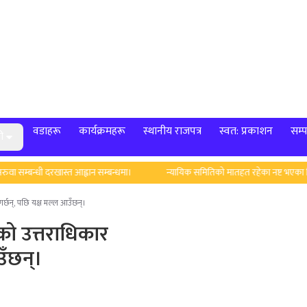
वडाहरू
कार्यक्रमहरू
स्थानीय राजपत्र
स्वत: प्रकाशन
सम्प
ी
 सम्बन्धी दरखास्त आह्वान सम्बन्धमा।
न्यायिक समितिको मातहत रहेका नष्ट भएका मिसि
गर्छन्, पछि यक्ष मल्ल आउँछन्।
को उत्तराधिकार
उँछन्।