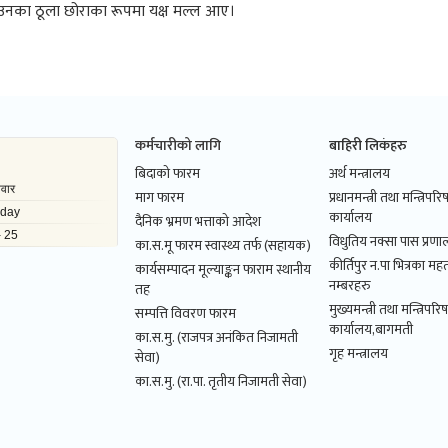
छि उनका ठूला छोराका रूपमा यक्ष मल्ल आए।
कर्मचारीको लागि
बाहिरी लिकंहरु
बिदाको फारम
अर्थ मन्त्रालय
माग फारम
प्रधानमन्त्री तथा मन्त्रिपर
कार्यालय
दैनिक भ्रमण भत्ताको आदेश
विधुतिय नक्सा पास प्रणाल
का.स.मू फारम स्वास्थ्य तर्फ (सहायक)
कीर्तिपुर न.पा भित्रका महत
कार्यसम्पादन मूल्याङ्कन फाराम स्थानीय
नम्बरहरु
तह
मुख्यमन्त्री तथा मन्त्रिपरि
सम्पत्ति विवरण फारम
कार्यालय,बागमती
का.स.मु. (राजपत्र अनंकित निजामती
गृह मन्त्रालय
सेवा)
का.स.मु. (रा.पा. तृतीय निजामती सेवा)