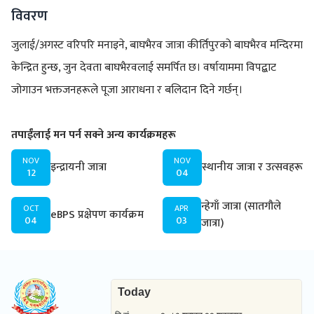
विवरण
जुलाई/अगस्ट वरिपरि मनाइने, बाघभैरव जात्रा कीर्तिपुरको बाघभैरव मन्दिरमा
केन्द्रित हुन्छ, जुन देवता बाघभैरवलाई समर्पित छ। वर्षायाममा विपद्बाट
जोगाउन भक्तजनहरूले पूजा आराधना र बलिदान दिने गर्छन्।
तपाईंलाई मन पर्न सक्ने अन्य कार्यक्रमहरू
NOV
NOV
इन्द्रायनी जात्रा
स्थानीय जात्रा र उत्सवहरू
12
04
न्हेगाँ जात्रा (सातगौले
OCT
APR
eBPS प्रक्षेपण कार्यक्रम
04
03
जात्रा)