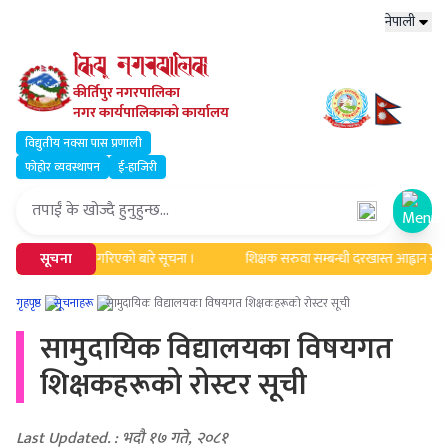
नेपाली
कीर्तिपुर नगरपालिका
नगर कार्यपालिकाको कार्यालय
विद्युतीय नक्सा पास प्रणाली
फोहोर व्यवस्थापन
ई-हाजिरी
Open
धिक एवं सूचिकृत गरिएको बारे सूचना ।
सूचना
शिक्षक सरुवा सम्बन्धी दरखास्त आह्वान सम्बन्
गृहपृष्ठ
सूचनाहरू
सामुदायिक विद्यालयका विषयगत शिक्षकहरूको रोस्टर सूची
सामुदायिक विद्यालयका विषयगत
शिक्षकहरूको रोस्टर सूची
Last Updated. : भदौ १७ गते, २०८१