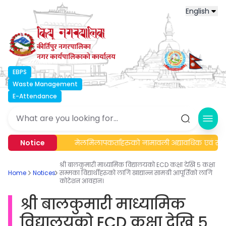
English
कीर्तिपुर नगरपालिका
नगर कार्यपालिकाको कार्यालय
EBPS
Waste Management
E-Attendance
Ope
 सूचना।
Notice
मेलमिलापकर्ताहरुको नामावली अद्यावधिक एवं सूचिक
New
श्री बालकुमारी माध्यामिक विद्यालयको ECD कक्षा देखि ५ कक्षा
Home
Notices
सम्मका विद्यार्थीहरुको लागि खाद्यान्न सामग्री आपूर्तिको लागि
कोटेशन आवहान।
श्री बालकुमारी माध्यामिक
विद्यालयको ECD कक्षा देखि ५