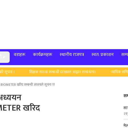
वडाहरू
कार्यक्रमहरू
स्थानीय राजपत्र
स्वत: प्रकाशन
सम्प
ी
 सूचना ।
शिक्षक सरुवा सम्बन्धी दरखास्त आह्वान सम्बन्धमा।
न्यायिक समिति
AL BIOMETER खरिद सम्बन्धी आशयले सूचना !!!
 अध्ययन
सम
OMETER खरिद
सार
२१
मे