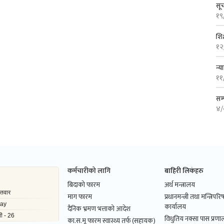
सू
१९
शिक
१२
न्
११
सम्
४/
कर्मचारीको लागि
बाहिरी लिकंहरु
बिदाको फारम
अर्थ मन्त्रालय
माग फारम
प्रधानमन्त्री तथा मन्त्रिपर
कार्यालय
दैनिक भ्रमण भत्ताको आदेश
विधुतिय नक्सा पास प्रणाल
का.स.मू फारम स्वास्थ्य तर्फ (सहायक)