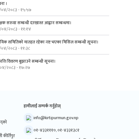
चना ।
/०४/२०८३ - १५:५७
्षक सरुवा सम्बन्धी दरखास्त आह्वान सम्बन्धमा।
/०४/२०८३ - ११:१४
यायिक समितिको मातहत रहेका नष्ट भएका मिसिल सम्बन्धी सूचना।
/०४/२०८३ - ११:३८
पत्ति विवरण बुझाउने सम्बन्धी सूचना।
०४/२०८३ - १७:२७
हामीलाई सम्पर्क गर्नुहोस्
info@kirtipurmun.gov.np
िषद्को
०१-४३३१११०, ०१-४३३१३८१
ी कीर्तिपुर