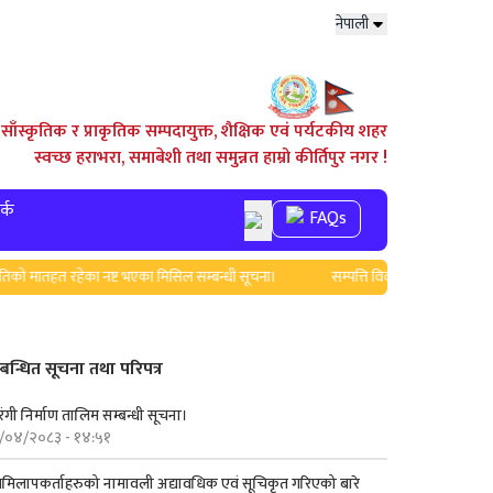
नेपाली
साँस्कृतिक र प्राकृतिक सम्पदायुक्त, शैक्षिक एवं पर्यटकीय शहर
स्वच्छ हराभरा, समाबेशी तथा समुन्नत हाम्रो कीर्तिपुर नगर !
र्क
FAQs
को मातहत रहेका नष्ट भएका मिसिल सम्बन्धी सूचना।
सम्पत्ति विवरण बुझाउने सम्बन्धी 
्बन्धित सूचना तथा परिपत्र
ंगी निर्माण तालिम सम्बन्धी सूचना।
/०४/२०८३ - १४:५१
लमिलापकर्ताहरुको नामावली अद्यावधिक एवं सूचिकृत गरिएको बारे