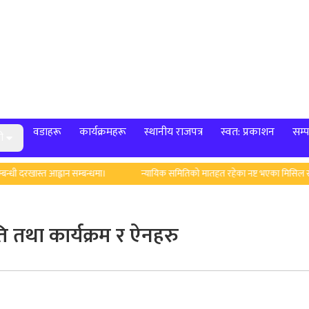
वडाहरू
कार्यक्रमहरू
स्थानीय राजपत्र
स्वत: प्रकाशन
सम्प
ी
 दरखास्त आह्वान सम्बन्धमा।
न्यायिक समितिको मातहत रहेका नष्ट भएका मिसिल सम्बन्
 तथा कार्यक्रम र ऐनहरु