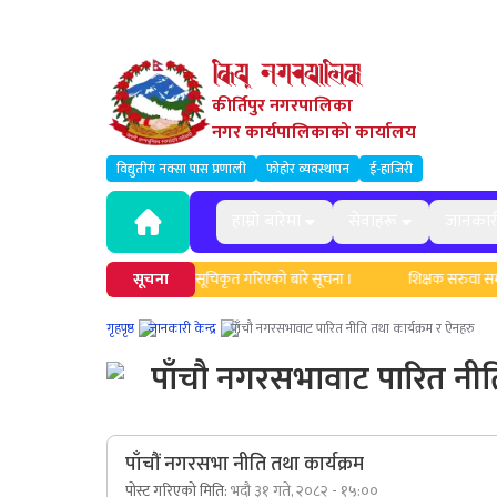
कीर्तिपुर नगरपालिका
नगर कार्यपालिकाको कार्यालय
विद्युतीय नक्सा पास प्रणाली
फोहोर व्यवस्थापन
ई-हाजिरी
हाम्रो बारेमा
सेवाहरू
जानकार
हरुको नामावली अद्यावधिक एवं सूचिकृत गरिएको बारे सूचना ।
सूचना
शिक्षक सरुवा सम्बन्धी
गृहपृष्ठ
जानकारी केन्द्र
पाँचौ नगरसभावाट पारित नीति तथा कार्यक्रम र ऐनहरु
पाँचौ नगरसभावाट पारित नीति
पाँचौं नगरसभा नीति तथा कार्यक्रम
पोस्ट गरिएको मिति:
भदौ ३१ गते, २०८२ - १५:००