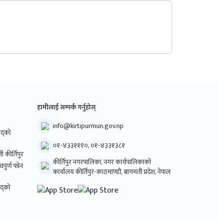
हामीलाई सम्पर्क गर्नुहोस्
info@kirtipurmun.gov.np
िषद्को
०१-४३३१११०, ०१-४३३१३८१
ी कीर्तिपुर
कीर्तिपुर नगरपालिका, नगर कार्यपालिकाको
्वपुर्ण फोन
कार्यालय कीर्तिपुर-काठमाण्डौ, बागमती प्रदेश, नेपाल
षद्को