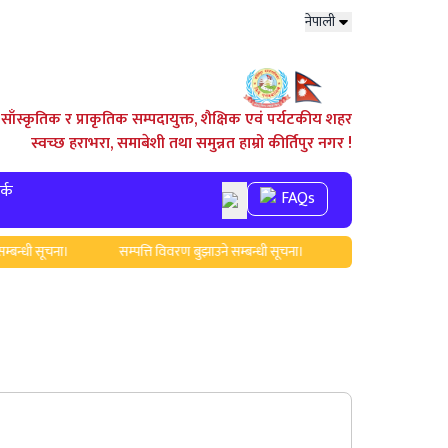
नेपाली
साँस्कृतिक र प्राकृतिक सम्पदायुक्त, शैक्षिक एवं पर्यटकीय शहर
स्वच्छ हराभरा, समाबेशी तथा समुन्नत हाम्रो कीर्तिपुर नगर !
र्क
FAQs
धी सूचना।
सम्पत्ति विवरण बुझाउने सम्बन्धी सूचना।
स्वास्थ्यकर्मीलार्इ पुरस्क