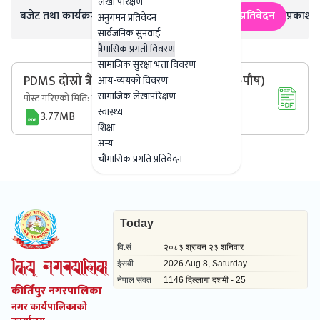
लेखा परिक्षण
बजेट तथा कार्यक्रम
सार्वजनिक खरिद/बोलपत्र सूचना
प्रतिवेदन
प्रकाशन
अनुगमन प्रतिवेदन
सार्वजनिक सुनवाई
त्रैमासिक प्रगती विवरण
सामाजिक सुरक्षा भत्ता विवरण
PDMS दोस्रो त्रैमासिक प्रतिवेदन (२०८० कार्तिक-पौष)
आय-व्ययको विवरण
सामाजिक लेखापरिक्षण
पोस्ट गरिएको मिति:
कात्तिक ६ गते, २०८१ - २२:२६
स्वास्थ्य
3.77MB
शिक्षा
अन्य
चौमासिक प्रगति प्रतिवेदन
कीर्तिपुर नगरपालिका
नगर कार्यपालिकाको