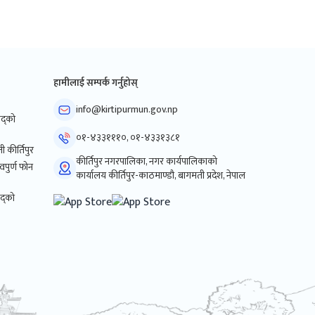
हामीलाई सम्पर्क गर्नुहोस्
info@kirtipurmun.gov.np
िषद्को
०१-४३३१११०, ०१-४३३१३८१
ी कीर्तिपुर
कीर्तिपुर नगरपालिका, नगर कार्यपालिकाको
्वपुर्ण फोन
कार्यालय कीर्तिपुर-काठमाण्डौ, बागमती प्रदेश, नेपाल
षद्को