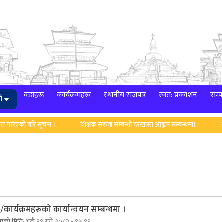
वडाहरू
कार्यक्रमहरू
स्थानीय राजपत्र
स्वत: प्रकाशन
सम्प
ी
रिएको बारे सूचना ।
शिक्षक सरुवा सम्बन्धी दरखास्त आह्वान सम्बन्धमा।
न्या
कार्यक्रमहरूको कार्यान्वयन सम्बन्धमा ।
िएको मिति:
भदौ ३१ गते, २०८२ - १५:१९