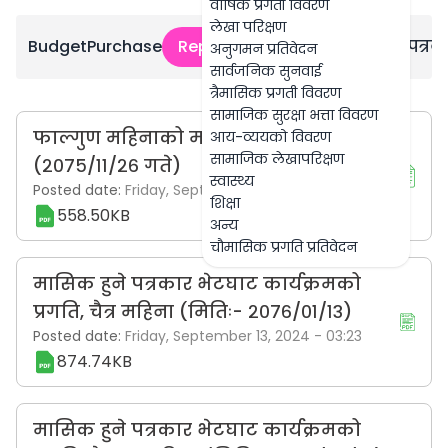
वार्षिक प्रगती विवरण
लेखा परिक्षण
Budget
Purchase
Report
प्रकाशन
नागरिक वडापत्र
कर
अनुगमन प्रतिवेदन
सार्वजनिक सुनवाई
त्रैमासिक प्रगती विवरण
सामाजिक सुरक्षा भत्ता विवरण
फाल्गुण महिनाको मासिक प्रगति प्रतिवेदन
आय-व्ययको विवरण
सामाजिक लेखापरिक्षण
(२०७५/११/२६ गते)
स्वास्थ्य
Posted date:
Friday, September 13, 2024 - 03:24
शिक्षा
558.50KB
अन्य
चौमासिक प्रगति प्रतिवेदन
मासिक हुने पत्रकार भेटघाट कार्यक्रमको
प्रगति, चैत्र महिना (मितिः- २०७६/०१/१३)
Posted date:
Friday, September 13, 2024 - 03:23
874.74KB
मासिक हुने पत्रकार भेटघाट कार्यक्रमको