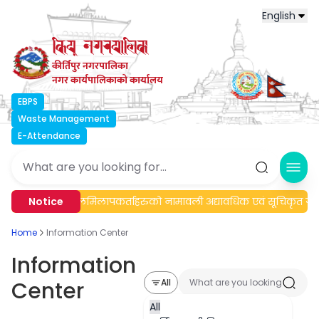
English
कीर्तिपुर नगरपालिका
नगर कार्यपालिकाको कार्यालय
EBPS
Waste Management
E-Attendance
Ope
 सूचना।
Notice
मेलमिलापकर्ताहरुको नामावली अद्यावधिक एवं सूचिकृत गरिएक
Home
Information Center
Information
Center
All
All