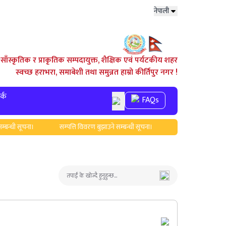
नेपाली
साँस्कृतिक र प्राकृतिक सम्पदायुक्त, शैक्षिक एवं पर्यटकीय शहर
स्वच्छ हराभरा, समाबेशी तथा समुन्नत हाम्रो कीर्तिपुर नगर !
र्क
FAQs
सूचना।
सम्पत्ति विवरण बुझाउने सम्बन्धी सूचना।
स्वास्थ्यकर्मीलार्इ पुरस्कार