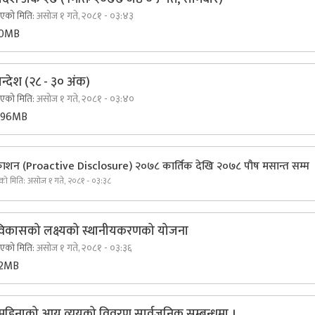
िएको मिति:
असोज १ गते, २०८१ - ०३:४३
10MB
्देश (२८ - ३० अंक)
िएको मिति:
असोज १ गते, २०८१ - ०३:४०
.96MB
रकाशन (Proactive Disclosure) २०७८ कार्तिक देखि २०७८ पौष मसान्त सम्म
एको मिति:
असोज १ गते, २०८१ - ०३:३८
विकासको लक्ष्यको स्थानीयकरणको योजना
िएको मिति:
असोज १ गते, २०८१ - ०३:३६
12MB
 महिनाको आय व्ययको विवरण सार्वजनिक सम्बन्धमा ।