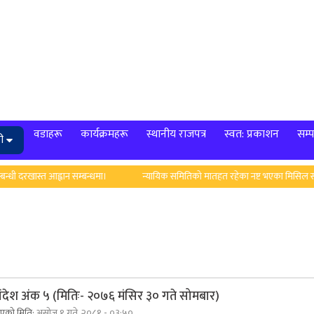
वडाहरू
कार्यक्रमहरू
स्थानीय राजपत्र
स्वत: प्रकाशन
सम्प
ी
रखास्त आह्वान सम्बन्धमा।
न्यायिक समितिको मातहत रहेका नष्ट भएका मिसिल सम्बन्धी 
ंदेश अंक ५ (मितिः- २०७६ मंसिर ३० गते सोमबार)
िएको मिति:
असोज १ गते, २०८१ - ०३:५०