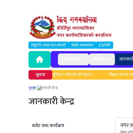
कीर्तिपुर नगरपालिका
नगर कार्यपालिकाको कार्यालय
विद्युतीय नक्सा पास प्रणाली
फोहोर व्यवस्थापन
ई-हाजिरी
हाम्रो बारेमा
सेवाहरू
जानकार
ुको नामावली अद्यावधिक एवं सूचिकृत गरिएको बारे सूचना ।
सूचना
शिक्षक सरुवा सम्बन्धी द
गृहपृष्ठ
जानकारी केन्द्र
जानकारी केन्द्र
नगर स
बजेट तथा कार्यक्रम
पोस्ट गर