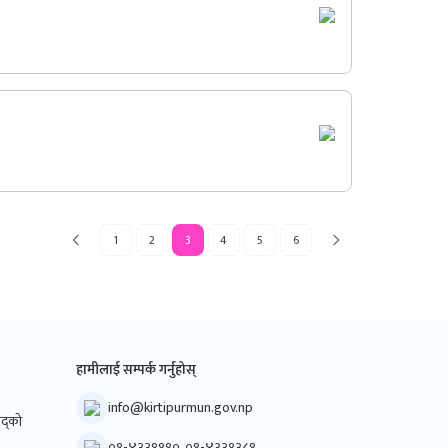
1
2
3
4
5
6
हामीलाई सम्पर्क गर्नुहोस्
info@kirtipurmun.gov.np
िषद्को
०१-४३३१११०, ०१-४३३१३८१