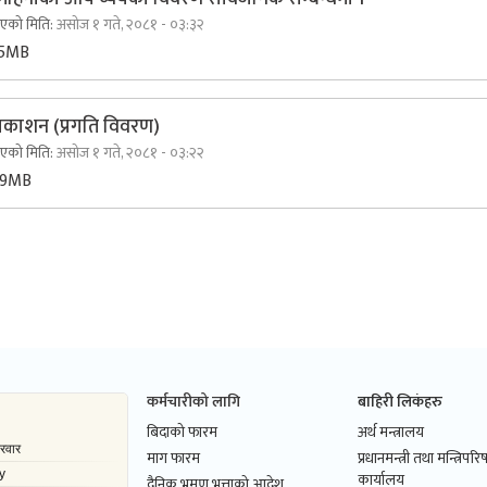
िएको मिति:
असोज १ गते, २०८१ - ०३:३२
35MB
प्रकाशन (प्रगति विवरण)
िएको मिति:
असोज १ गते, २०८१ - ०३:२२
99MB
कर्मचारीको लागि
बाहिरी लिकंहरु
बिदाको फारम
अर्थ मन्त्रालय
माग फारम
प्रधानमन्त्री तथा मन्त्रिपर
कार्यालय
दैनिक भ्रमण भत्ताको आदेश