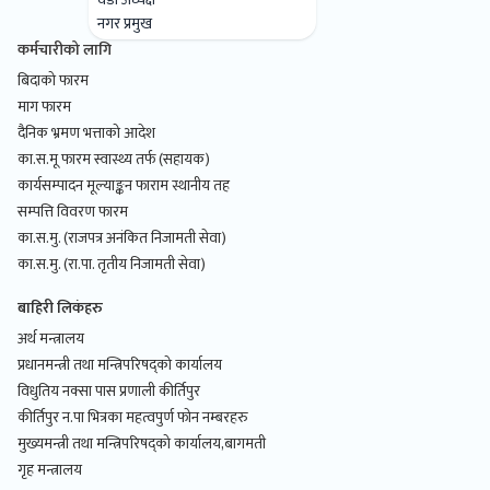
नगर प्रमुख
नगर सभा सदस्य
कर्मचारीको लागि
का.वा.वडा अध्यक्ष
बिदाको फारम
नगर कार्यपालिका सदस्य
माग फारम
बरिष्ठ अधिकृत
दैनिक भ्रमण भत्ताको आदेश
स्वास्थ्य शाखा प्रमुख
का.स.मू फारम स्वास्थ्य तर्फ (सहायक)
सि.अ.हे.व.
कार्यसम्पादन मूल्याङ्कन फाराम स्थानीय तह
जन स्वास्थ्य निरीक्षक
सम्पत्ति विवरण फारम
सूचना प्रविधि अधिकृत
का.स.मु. (राजपत्र अनंकित निजामती सेवा)
रोजगार संयोजक
का.स.मु. (रा.पा. तृतीय निजामती सेवा)
पशु चिकित्सक
कानून अधिकृत
बाहिरी लिकंहरु
लेखापाल
सहायक पाँचौ
अर्थ मन्त्रालय
कम्प्युटर अपरेटर
प्रधानमन्त्री तथा मन्त्रिपरिषद्को कार्यालय
ना.सु
विधुतिय नक्सा पास प्रणाली कीर्तिपुर
अ.न.मी.
कीर्तिपुर न.पा भित्रका महत्वपुर्ण फोन नम्बरहरु
ना.प्र.स्वा.प्रा
मुख्यमन्त्री तथा मन्त्रिपरिषद्को कार्यालय,बागमती
जु.ईन्जिनियर
गृह मन्त्रालय
रोजगार सहायक