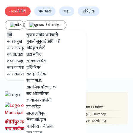
जनप्रतिनिधि
कर्मचारी
वडा
अभिलेख
सबै
सूचना प्रविधि अधिकृत
सबै
सूचना प्रविधि अधिकारी
नगर प्रमुख
गुनासो सुनुवाई अधिकारी
नगर उपप्रमुख
अधिकृत छैठौं
कुनै परिणाम फेला परेन
का. वा. वडा अध्यक्ष
वडा सचिव
वडा अध्यक्ष
स. वडा सचिव
नगर कार्यपालिका सदस्य
इन्जिनियर
नगर सभा सदस्य
सव.इन्जिनियर
खा.पा.स.टे.
सामाजिक परिचालक
सव. ओभरसियर
कार्यालय सहयोगी
उप-सचिव
शाखा अधिकृत
लेखा अधिकृत
कीर्तिपुर नगरपालिका
ब.कविराज निर्देशक
नगर कार्यपालिकाको कार्यालय
वडा अध्यक्ष