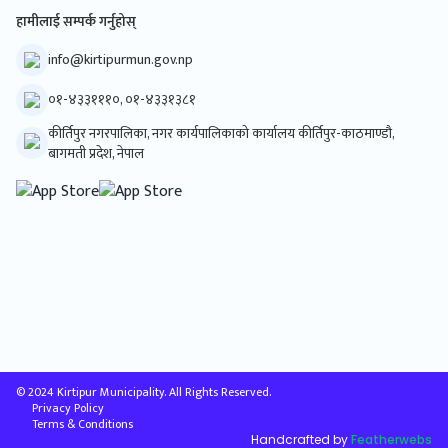
एम.आइ.एस.अपरेटर
हामीलाई सम्पर्क गर्नुहोस्
फार्मेसी सहायक
स.म.वि.नि
info@kirtipurmun.gov.np
अफिस सहायक
०१-४३३१११०, ०१-४३३१३८१
अमिन
फिल्ड सहायक
कीर्तिपुर नगरपालिका, नगर कार्यपालिकाको कार्यालय कीर्तिपुर-काठमाण्डौ,
उधम वि. सहजकर्ता
बागमती प्रदेश, नेपाल
हेभी सवारी चालक
जु.लो.अ.प्रा.
ह.स.चा.
नगर प्रहरी हवल्दार
नगर प्रहरी जवान
लोडर अपरेटर
ईलेक्ट्रिसियन
सरसफाईकर्मी
प्रमुख प्रशासकीय अधिकृत
बरिष्ठ इन्जिनियर
बरिष्ठ लेखा अधिकृत
© 2024 Kirtipur Municipality. All Rights Reserved.
Privacy Policy
स. लेखापाल
Terms & Conditions
स्वास्थ्य शाखा प्रमुख
Handcrafted by
Featherwebs