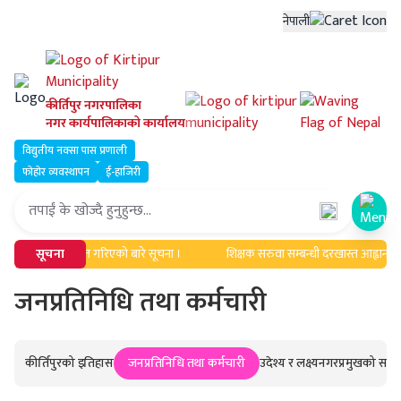
नेपाली
कीर्तिपुर नगरपालिका
नगर कार्यपालिकाको कार्यालय
विद्युतीय नक्सा पास प्रणाली
फोहोर व्यवस्थापन
ई-हाजिरी
Open
ावधिक एवं सूचिकृत गरिएको बारे सूचना ।
सूचना
शिक्षक सरुवा सम्बन्धी दरखास्त आह्वान सम्
जनप्रतिनिधि तथा कर्मचारी
कीर्तिपुरको इतिहास
जनप्रतिनिधि तथा कर्मचारी
उदेश्य र लक्ष्य
नगरप्रमुखको सन्द